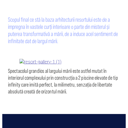
Scopul ﬁnal ce stă la baza arhitecturii resortului este de a
impregna în vastele curți interioare o parte din misterul și
puterea transformativă a mării, de a induce acel sentiment de
inﬁnitate dat de largul mării.
Spectacolul grandios al largului mării este astfel mutat în
interiorul complexului prin construcția a 2 piscine elevate de tip
inﬁnity care imită perfect, la milimetru, senzația de libertate
absolută creată de orizontul mării.