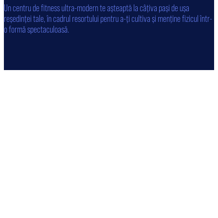
Un centru de ﬁtness ultra-modern te așteaptă la câțiva pași de ușa
reședinței tale, în cadrul resortului pentru a-ți cultiva și menține ﬁzicul într-
o formă spectaculoasă.
aq