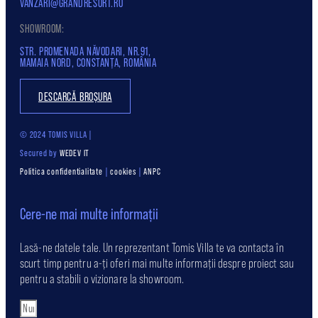
VANZARI@GRANDRESORT.RO
SHOWROOM:
STR. PROMENADA NĂVODARI, NR.91,
MAMAIA NORD, CONSTANȚA, ROMÂNIA
DESCARCĂ BROȘURA
© 2024 TOMIS VILLA |
Secured by
WEDEV IT
Politica confidentialitate
|
cookies
|
ANPC
Cere-ne mai multe informații
Lasă-ne datele tale. Un reprezentant Tomis Villa te va contacta în
scurt timp pentru a-ți oferi mai multe informații despre proiect sau
pentru a stabili o vizionare la showroom.