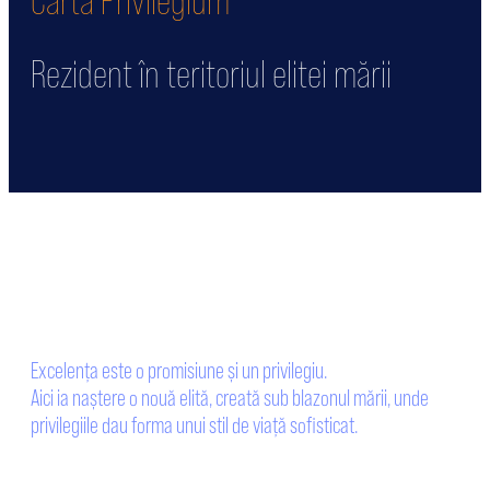
Carta Privilegium
Rezident în teritoriul elitei mării
Excelența este o promisiune și un privilegiu.
Aici ia naștere o nouă elită, creată sub blazonul mării, unde
privilegiile dau forma unui stil de viață soﬁsticat.