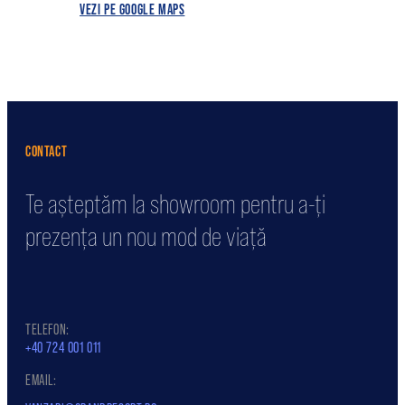
VEZI PE GOOGLE MAPS
CONTACT
Te așteptăm la showroom pentru a-ți
prezența un nou mod de viață
TELEFON:
+40 724 001 011
EMAIL: