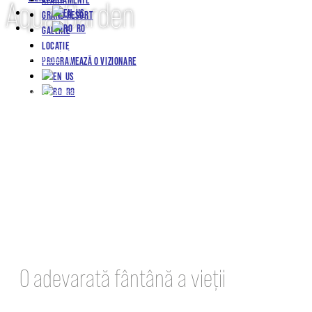
Aqua-Garden
GRAND RESORT
GALERIE
LOCAȚIE
+4 0724 001 011
PROGRAMEAZĂ O VIZIONARE
vanzari@grandresort.ro
Descarca brosura
O adevarată fântână a vieții